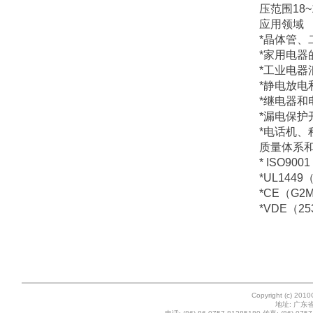
压范围18~1
应用领域
*晶体管、
*家用电器
*工业电器
*静电放电
*继电器和
*漏电保护
*电话机
质量体系
* ISO9
*UL1449
*CE（G2M2
*VDE（253
Copyright (c) 201
地址: 广东