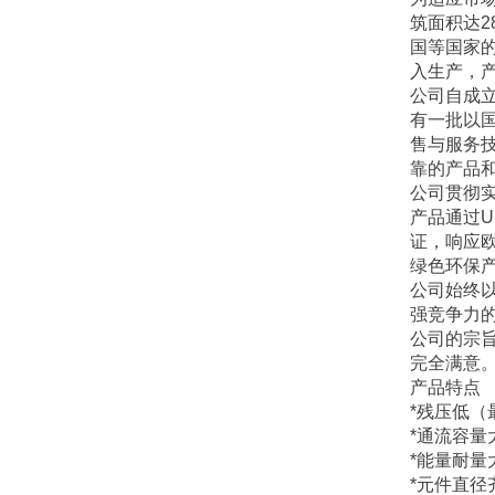
筑面积达2
国等国家
入生产，
公司自成
有一批以
售与服务
靠的产品
公司贯彻实施
产品通过U
证，响应欧
绿色环保
公司始终
强竞争力
公司的宗
完全满意
产品特点
*残压低（
*通流容量
*能量耐量
*元件直径齐