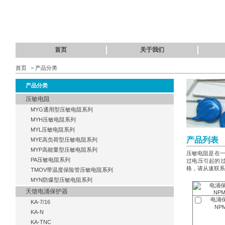
首页
关于我们
首页
>
产品分类
产品分类
压敏电阻
MYG通用型压敏电阻系列
MYH压敏电阻系列
MYL压敏电阻系列
产品列表
MYE高负荷型压敏电阻系列
MYP高能量型压敏电阻系列
压敏电阻是在
PA压敏电阻系列
过电压引起的
格，请从速联系
TMOV带温度保险管压敏电阻系列
MYN防爆型压敏电阻系列
天馈电涌保护器
电涌保
KA-7/16
NPM
KA-N
KA-TNC