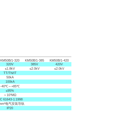
KM50B/1-320
KM50B/1-385
KM50B/1-420
320V
385V
420V
≤1.8kV
≤2.0kV
≤2.0kV
TT/TN/IT
50kA
100kA
-40℃～+85℃
≤95%
＞10³MΩ
EC 61643-1:1998
5mm²电气安装导轨
IP20