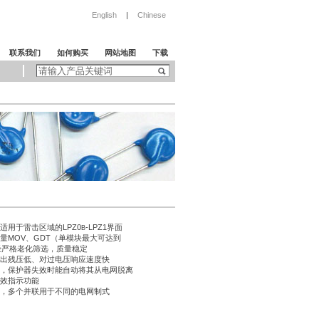
English
|
Chinese
联系我们
如何购买
网站地图
下载
适用于雷击区域的LPZ0
-LPZ1界面
B
容量MOV、GDT（单模块最大可达到
），经严格老化筛选，质量稳定
输出残压低、对过电压响应速度快
置，保护器失效时能自动将其从电网脱离
失效指示功能
低，多个并联用于不同的电网制式