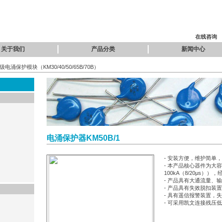
在线咨询
关于我们
产品分类
新闻中心
级电涌保护模块（KM30/40/50/65B/70B）
电涌保护器KM50B/1
- 安装方便，维护简单，
- 本产品核心器件为大
100kA（8/20μs）
- 产品具有大通流量、
- 产品具有失效脱扣装
- 具有遥信报警装置，
- 可采用凯文连接残压