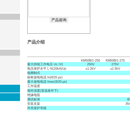
产品介绍
KM50B/1-250
KM50B/1-275
最大持续工作电压 Uc (V)
250V
275V
电压保护水平 L-N(20kA)Up
≤1.2kV
≤1.5kV
电网制式
标称放电电流 In(8/20 μs)
最大放电电流 Imax(8/20 μs)
工作温度
相对湿度(室温条件下)
绝缘电阻
测试标准
I
安装支架
3
外壳保护等级