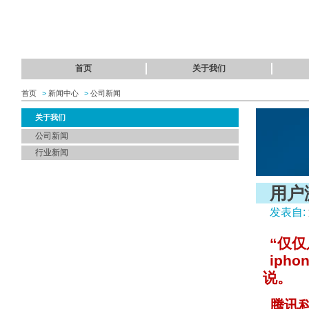
首页
关于我们
首页
>
新闻中心
>
公司新闻
关于我们
公司新闻
行业新闻
用户激
发表自:
“仅
ipho
说。
腾讯