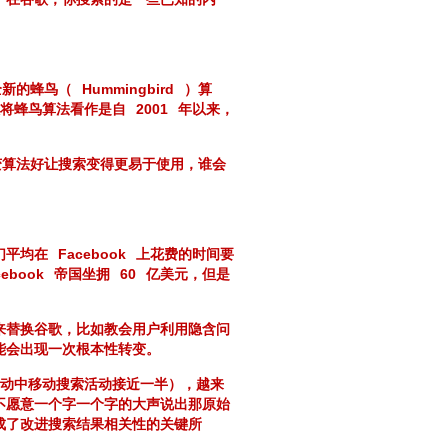
全新的蜂鸟（
Hummingbird
）算
歌将蜂鸟算法看作是自
2001
年以来，
变算法好让搜索变得更易于使用，谁会
们平均在
Facebook
上花费的时间要
cebook
帝国坐拥
60
亿美元，但是
来替换谷歌，比如教会用户利用隐含问
能会出现一次根本性转变。
活动中移动搜索活动接近一半），越来
不愿意一个字一个字的大声说出那原始
成了改进搜索结果相关性的关键所