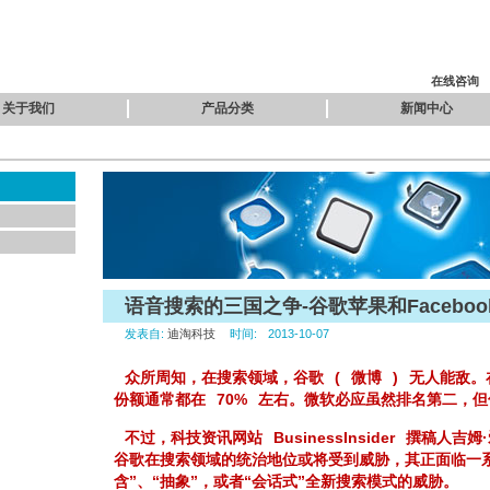
在线咨询
关于我们
产品分类
新闻中心
语音搜索的三国之争-谷歌苹果和Faceboo
发表自:
迪淘科技
时间:
2013-10-07
众所周知，在搜索领域，谷歌
(
微博
)
无人能敌。
份额通常都在
70%
左右。微软必应虽然排名第二，但
不过，科技资讯网站
BusinessInsider
撰稿人吉姆
谷歌在搜索领域的统治地位或将受到威胁，其正面临一
含”、“抽象”，或者“会话式”全新搜索模式的威胁。