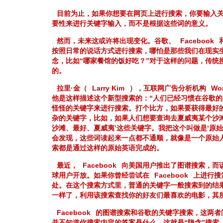
目前为止，如果你想要在网页上进行搜索，你要输入
要性来进行关键字输入，而不是根据这些词的意义。
然而，未来这或许将出现变化。谷歌、
Facebook
按照日常的说话方式进行搜索，哪怕是那些我们在现实
念，比如“哪家餐馆的饭好吃？”对于这样的问题，传统
的。
拉里·金（
Larry Kim
），互联网广告分析机构
Wo
他是这样描述这个新型搜索的：“人们已经习惯在谷歌
怪怪的关键字来进行搜索。打个比方，如果要获得最好
杂的关键字，比如，如果人们想要查询去夏威夷某个沙
沙滩、最好、夏威夷’这些关键字。我把这个叫做是‘原
会发现，这些词读起来一点都不通顺，就像是一个原始
索都是通过这样的原始英语完成的。
最近，
Facebook
向美国用户推出了图谱搜索，而
球用户开放。如果你曾经尝试在
Facebook
上进行搜
处。在这个搜索方式里，普通的关键字一般搜索到的结
一样了，利用该搜索查找你的好友们最喜欢的电影，其
Facebook
的图谱搜索和谷歌的关键字搜索，这两者
并不知道你搜索内容的答案是什么，这就是“隐含”搜索