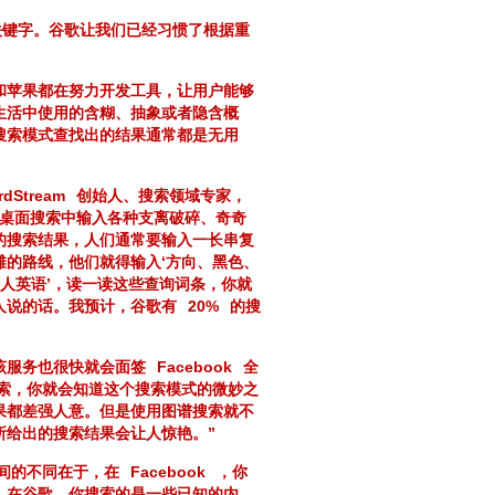
关键字。谷歌让我们已经习惯了根据重
和苹果都在努力开发工具，让用户能够
生活中使用的含糊、抽象或者隐含概
搜索模式查找出的结果通常都是无用
rdStream
创始人、搜索领域专家，
的桌面搜索中输入各种支离破碎、奇奇
的搜索结果，人们通常要输入一长串复
滩的路线，他们就得输入‘方向、黑色、
始人英语’，读一读这些查询词条，你就
人说的话。我预计，谷歌有
20%
的搜
该服务也很快就会面签
Facebook
全
索，你就会知道这个搜索模式的微妙之
果都差强人意。但是使用图谱搜索就不
所给出的搜索结果会让人惊艳。”
间的不同在于，在
Facebook
，你
。在谷歌，你搜索的是一些已知的内