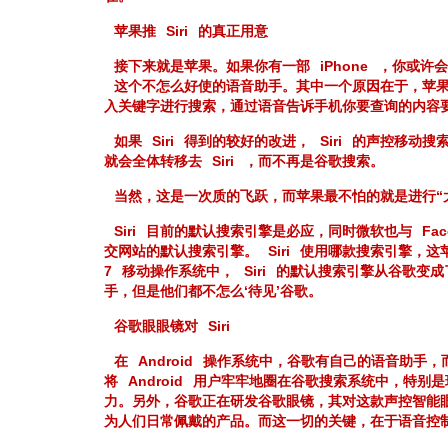
苹果推
Siri
的真正用意
接下来就是苹果。如果你有一部
iPhone
，你或许会
这个不怎么好使的语音助手。其中一个原因在于，苹
入关键字进行搜索，通过语音告诉手机你要查询的内容
如果
Siri
得到的较好的改进，
Siri
的声控移动搜
就会全体转移去
Siri
，而不再是谷歌搜索。
当然，这是一次质的飞跃，而苹果最不怕的就是进行“
Siri
目前的默认搜索引擎是必应，同时微软也与
Fac
交网站的默认搜索引擎。
Siri
使用哪款搜索引擎，这
7
移动操作系统中，
Siri
的默认搜索引擎从谷歌变成
手，但是他们都不怎么‘待见’谷歌。
谷歌眼眼镜对
Siri
在
Android
操作系统中，谷歌有自己的语音助手，
将
Android
用户牢牢地圈在谷歌搜索系统中，特别是
力。另外，谷歌正在研发谷歌眼镜，其对这款声控智能
为人们日常佩戴的产品。而这一切的关键，在于语音控